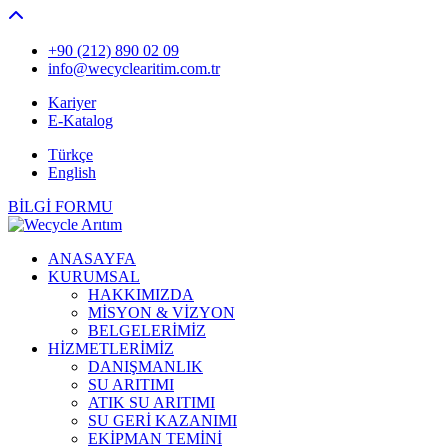
+90 (212) 890 02 09
info@wecyclearitim.com.tr
Kariyer
E-Katalog
Türkçe
English
BİLGİ FORMU
ANASAYFA
KURUMSAL
HAKKIMIZDA
MİSYON & VİZYON
BELGELERİMİZ
HİZMETLERİMİZ
DANIŞMANLIK
SU ARITIMI
ATIK SU ARITIMI
SU GERİ KAZANIMI
EKİPMAN TEMİNİ