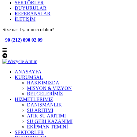
SEKTÖRLER
DUYURULAR
REFERANSLAR
İLETİŞİM
Size nasıl yardımcı olalım?
+90 (212) 890 02 09
ANASAYFA
KURUMSAL
HAKKIMIZDA
MİSYON & VİZYON
BELGELERİMİZ
HİZMETLERİMİZ
DANIŞMANLIK
SU ARITIMI
ATIK SU ARITIMI
SU GERİ KAZANIMI
EKİPMAN TEMİNİ
SEKTÖRLER