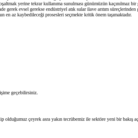
ya boşaltmak yerine tekrar kullanıma sunulması günümüzün kaçınılmaz bi
e gerek evsel gerekse endüstriyel atık sular ilave arıtım süreçlerinden g
suyun en az kaybedileceği prosesleri seçmekte kritik önem taşımaktadır.
şime geçebilirsiniz.
ahip olduğumuz çeyrek asra yakın tecrübemiz ile sektöre yeni bir bakış a