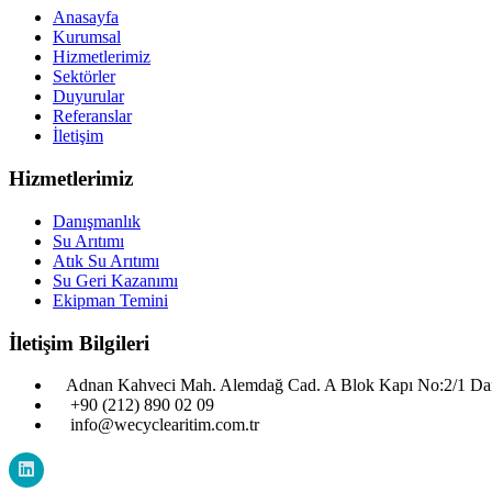
Anasayfa
Kurumsal
Hizmetlerimiz
Sektörler
Duyurular
Referanslar
İletişim
Hizmetlerimiz
Danışmanlık
Su Arıtımı
Atık Su Arıtımı
Su Geri Kazanımı
Ekipman Temini
İletişim Bilgileri
Adnan Kahveci Mah. Alemdağ Cad. A Blok Kapı No:2/1 D
+90 (212) 890 02 09
info@wecyclearitim.com.tr