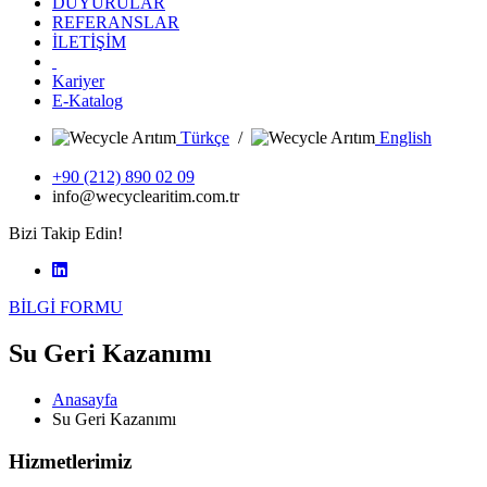
DUYURULAR
REFERANSLAR
İLETİŞİM
Kariyer
E-Katalog
Türkçe
/
English
+90 (212) 890 02 09
info@wecyclearitim.com.tr
Bizi Takip Edin!
BİLGİ FORMU
Su Geri Kazanımı
Anasayfa
Su Geri Kazanımı
Hizmetlerimiz